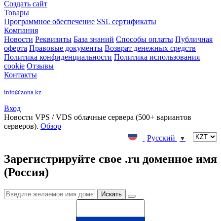
Создать сайт
Товары
Программное обеспечение
SSL сертификаты
Компания
Новости
Реквизиты
База знаний
Способы оплаты
Публичная
оферта
Правовые документы
Возврат денежных средств
Политика конфиденциальности
Политика использования
cookie
Отзывы
Контакты
info@zona.kz
Вход
Новости
VPS / VDS облачные сервера (500+ вариантов
серверов).
Обзор
Русский
▼
Зарегистрируйте свое .ru доменное имя
(Россия)