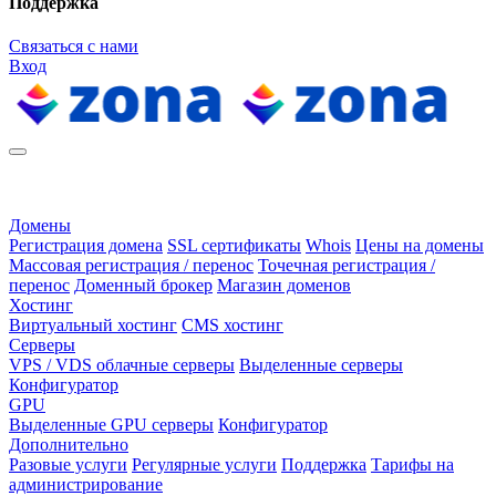
Поддержка
Связаться с нами
Вход
Домены
Регистрация домена
SSL сертификаты
Whois
Цены на домены
Массовая регистрация / перенос
Точечная регистрация /
перенос
Доменный брокер
Магазин доменов
Хостинг
Виртуальный хостинг
CMS хостинг
Серверы
VPS / VDS облачные серверы
Выделенные серверы
Конфигуратор
GPU
Выделенные GPU серверы
Конфигуратор
Дополнительно
Разовые услуги
Регулярные услуги
Поддержка
Тарифы на
администрирование