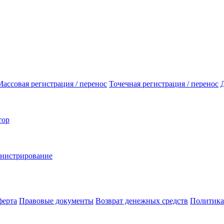
Массовая регистрация / перенос
Точечная регистрация / перенос
тор
инистрирование
ферта
Правовые документы
Возврат денежных средств
Политика