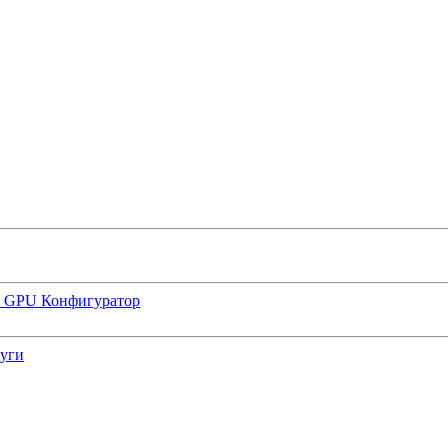
р GPU
Конфигуратор
луги