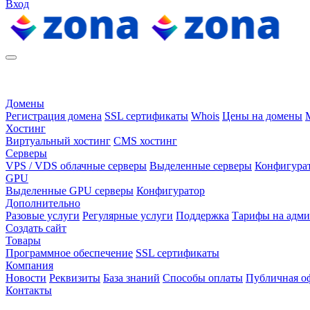
Вход
Домены
Регистрация домена
SSL сертификаты
Whois
Цены на домены
Хостинг
Виртуальный хостинг
CMS хостинг
Серверы
VPS / VDS облачные серверы
Выделенные серверы
Конфигура
GPU
Выделенные GPU серверы
Конфигуратор
Дополнительно
Разовые услуги
Регулярные услуги
Поддержка
Тарифы на адм
Создать сайт
Товары
Программное обеспечение
SSL сертификаты
Компания
Новости
Реквизиты
База знаний
Способы оплаты
Публичная о
Контакты