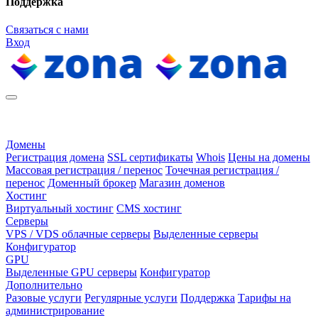
Поддержка
Связаться с нами
Вход
Домены
Регистрация домена
SSL сертификаты
Whois
Цены на домены
Массовая регистрация / перенос
Точечная регистрация /
перенос
Доменный брокер
Магазин доменов
Хостинг
Виртуальный хостинг
CMS хостинг
Серверы
VPS / VDS облачные серверы
Выделенные серверы
Конфигуратор
GPU
Выделенные GPU серверы
Конфигуратор
Дополнительно
Разовые услуги
Регулярные услуги
Поддержка
Тарифы на
администрирование