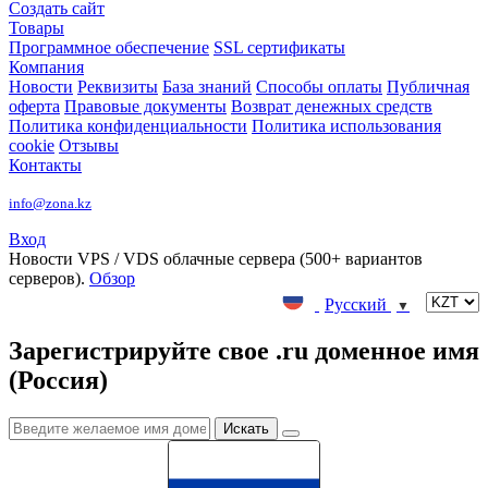
Создать сайт
Товары
Программное обеспечение
SSL сертификаты
Компания
Новости
Реквизиты
База знаний
Способы оплаты
Публичная
оферта
Правовые документы
Возврат денежных средств
Политика конфиденциальности
Политика использования
cookie
Отзывы
Контакты
info@zona.kz
Вход
Новости
VPS / VDS облачные сервера (500+ вариантов
серверов).
Обзор
Русский
▼
Зарегистрируйте свое .ru доменное имя
(Россия)