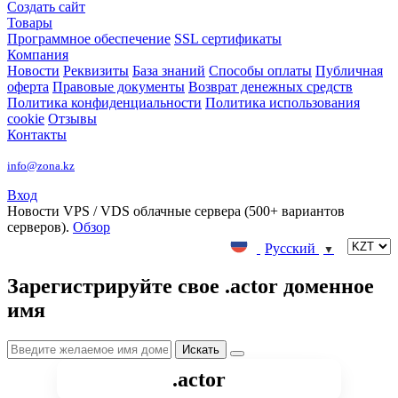
Создать сайт
Товары
Программное обеспечение
SSL сертификаты
Компания
Новости
Реквизиты
База знаний
Способы оплаты
Публичная
оферта
Правовые документы
Возврат денежных средств
Политика конфиденциальности
Политика использования
cookie
Отзывы
Контакты
info@zona.kz
Вход
Новости
VPS / VDS облачные сервера (500+ вариантов
серверов).
Обзор
Русский
▼
Зарегистрируйте свое .actor доменное
имя
.actor