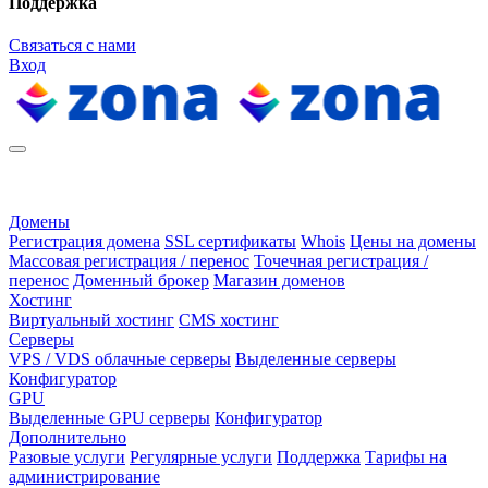
Поддержка
Связаться с нами
Вход
Домены
Регистрация домена
SSL сертификаты
Whois
Цены на домены
Массовая регистрация / перенос
Точечная регистрация /
перенос
Доменный брокер
Магазин доменов
Хостинг
Виртуальный хостинг
CMS хостинг
Серверы
VPS / VDS облачные серверы
Выделенные серверы
Конфигуратор
GPU
Выделенные GPU серверы
Конфигуратор
Дополнительно
Разовые услуги
Регулярные услуги
Поддержка
Тарифы на
администрирование